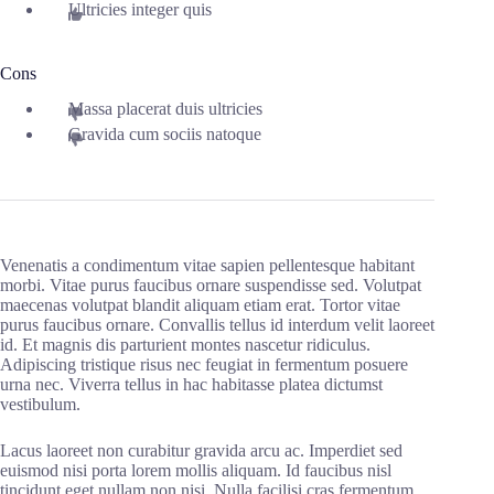
Ultricies integer quis
Cons
Massa placerat duis ultricies
Gravida cum sociis natoque
Venenatis a condimentum vitae sapien pellentesque habitant
morbi. Vitae purus faucibus ornare suspendisse sed. Volutpat
maecenas volutpat blandit aliquam etiam erat. Tortor vitae
purus faucibus ornare. Convallis tellus id interdum velit laoreet
id. Et magnis dis parturient montes nascetur ridiculus.
Adipiscing tristique risus nec feugiat in fermentum posuere
urna nec. Viverra tellus in hac habitasse platea dictumst
vestibulum.
Lacus laoreet non curabitur gravida arcu ac. Imperdiet sed
euismod nisi porta lorem mollis aliquam. Id faucibus nisl
tincidunt eget nullam non nisi. Nulla facilisi cras fermentum