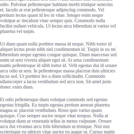
odio. Pulvinar pellentesque habitant morbi tristique senectus
et. Iaculis at erat pellentesque adipiscing commodo. Vel
pretium lectus quam id leo in vitae. Integer enim neque
volutpat ac tincidunt vitae semper quis. Commodo nulla
facilisi nullam vehicula. Ut lectus arcu bibendum at varius vel
pharetra vel turpis.
Ut diam quam nulla porttitor massa id neque. Nibh tortor id
aliquet lectus proin nibh nisl condimentum id. Turpis in eu mi
bibendum neque egestas congue quisque. Diam maecenas sed
enim ut sem viverra aliquet eget sit. At urna condimentum
mattis pellentesque id nibh tortor id. Velit egestas dui id ornare
arcu odio ut sem. In pellentesque massa placerat duis ultricies
lacus sed. Ut porttitor leo a diam sollicitudin. Commodo
ullamcorper a lacus vestibulum sed arcu non. Sit amet justo
donec enim diam.
Et odio pellentesque diam volutpat commodo sed egestas
egestas fringilla. Eu turpis egestas pretium aenean pharetra
magna ac placerat vestibulum. Risus quis varius quam
quisque. Cras semper auctor neque vitae tempus. Nulla at
volutpat diam ut venenatis tellus in metus vulputate. Ornare
arcu dui vivamus arcu felis bibendum ut tristique. Nisl nisi
scelerisque eu ultrices vitae auctor eu augue ut. Cursus mattis